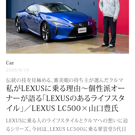
Car
2026/6/10
伝統の技を見極める、審美眼の持ち主が選んだクルマ
私がLEXUSに乗る理由〜個性派オー
ナーが語る「LEXUSのあるライフスタ
イル」／LEXUS LC500×山口豊氏
LEXUSに乗る人のライフスタイルとクルマへの想いに迫
るシリーズ。今回は、LEXUS LC500に乗る翠雲堂5代目