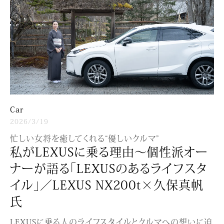
Car
2026/3/19
忙しい女将を癒してくれる“優しいクルマ”
私がLEXUSに乗る理由〜個性派オー
ナーが語る「LEXUSのあるライフスタ
イル」／LEXUS NX200t×久保真帆
氏
LEXUSに乗る人のライフスタイルとクルマへの想いに迫