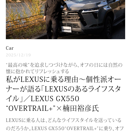
Car
2025/12/19
“最高の味”を追求しつづけながら、オフの日には自然の
懐に抱かれてリフレッシュする
私がLEXUSに乗る理由〜個性派オー
ナーが語る「LEXUSのあるライフスタ
イル」／LEXUS GX550
“OVERTRAIL+”×楠田裕彦氏
LEXUSに乗る人は、どんなライフスタイルを送っている
のだろうか。LEXUS GX550“OVERTRAIL+”に乗り、オフ