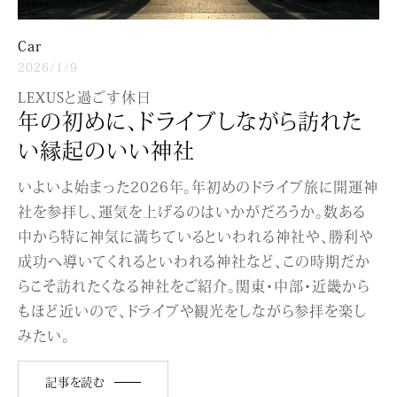
Car
2026/1/9
LEXUSと過ごす休日
年の初めに、ドライブしながら訪れた
い縁起のいい神社
いよいよ始まった2026年。年初めのドライブ旅に開運神
社を参拝し、運気を上げるのはいかがだろうか。数ある
中から特に神気に満ちているといわれる神社や、勝利や
成功へ導いてくれるといわれる神社など、この時期だか
らこそ訪れたくなる神社をご紹介。関東・中部・近畿から
もほど近いので、ドライブや観光をしながら参拝を楽し
みたい。
記事を読む