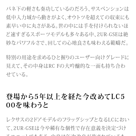
バネ下の軽さも奏功しているのだろう、サスペンションは
低中入力域から動きがよく、オウトツを超えての収束にも
素早い中に丸さがある。世の中には手を付けられないほ
ど速すぎるスポーツモデルも多々ある中、2UR-GSEは絶
妙なパワフルさで、回しての心地良さも味わえる範疇だ。
特別の用途を求めるひと握りのユーザー向けグレードに
見えて、その中身はRC Fの大吟醸的な一面も持ち合わ
せている。
登場から5年以上を経た今改めてLC5
00を味わうと
レクサスの2ドアモデルのフラッグシップとなるLCにおい
て、2UR-GSEは今や稀有な個性で存在意義を決定づけ