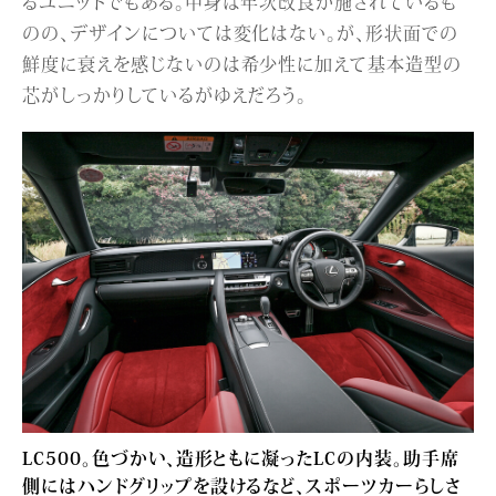
るユニットでもある。中身は年次改良が施されているも
のの、デザインについては変化はない。が、形状面での
鮮度に衰えを感じないのは希少性に加えて基本造型の
芯がしっかりしているがゆえだろう。
LC500。色づかい、造形ともに凝ったLCの内装。助手席
側にはハンドグリップを設けるなど、スポーツカーらしさ