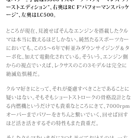
ーストエディション”、右奥はRC F“パフォーマンスパッケ
ージ”、左奥はLC500。
ところが現在、見渡せばそんなエンジンを搭載したクル
マは本当に数えるほどしかない。純然たるスポーツカー
においても、この5～6年で軒並みダウンサイジング＆タ
ーボ化、加えて電動化されている。そういう、エンジン側
からの視点でいえば、レクサスのこの3モデルは完全に
絶滅危惧種だ。
クルマ好きにとって、それが憂慮すべきことであることに
疑いはない。そもそもショートストロークの骨格設計とな
る内燃機というだけでも貴重なところにきて、7000rpm
オーバーまでパワーをきちんと繋いでいく、回せば回す
ほど活き活きするその特性もまた貴重だ。
そんなクルマをいまだに3つも並べておけるのは、一方