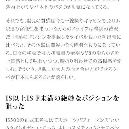
跳ね上がりやバネ下のバタつきも気になってくる。
それでも、設えの質感は今も一線級なキャビンで、2UR-
GSEの官能性を味わいながらのドライブは格別の贅沢
だ。同系のエンジンを搭載したライバルもいた初出時に
比べると、その体験は間違いなく特別なものになってい
る。日々の移動では大排気量の余裕やV8の滑らかさを
上質感として味わいつつ、時折り唱わせての高揚感を愉
しむ。そういう、達観した大人の向き合い方ができるクー
ペが日本にもあることが誇らしい。
IS以上IS F未満の絶妙なポジションを
狙った
IS500の正式車名には“Fスポーツパフォーマンス”とい
うタイトルがついている。主にコスメティックとサスペン