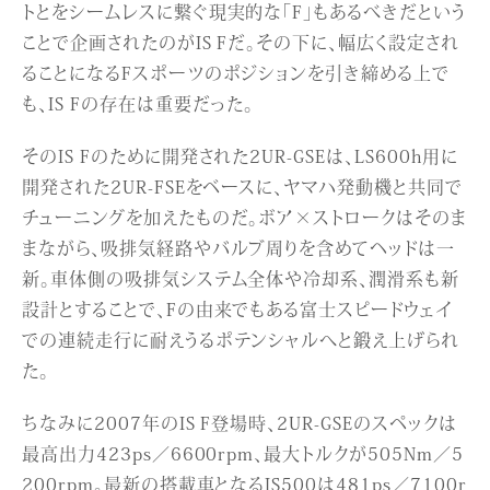
トとをシームレスに繋ぐ現実的な「F」もあるべきだという
ことで企画されたのがIS Fだ。その下に、幅広く設定され
ることになるFスポーツのポジションを引き締める上で
も、IS Fの存在は重要だった。
そのIS Fのために開発された2UR-GSEは、LS600h用に
開発された2UR-FSEをベースに、ヤマハ発動機と共同で
チューニングを加えたものだ。ボア×ストロークはそのま
まながら、吸排気経路やバルブ周りを含めてヘッドは一
新。車体側の吸排気システム全体や冷却系、潤滑系も新
設計とすることで、Fの由来でもある富士スピードウェイ
での連続走行に耐えうるポテンシャルへと鍛え上げられ
た。
ちなみに2007年のIS F登場時、2UR-GSEのスペックは
最高出力423ps／6600rpm、最大トルクが505Nm／5
200rpm。最新の搭載車となるIS500は481ps／7100r