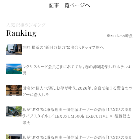
記事一覧ページへ
人気記事ランキング
Ranking
※2026.7.9時点
港町 横浜の“新旧の魅力”に出合うドライブ旅へ
レクサスカード会員さまにおすすめ。春の沖縄を楽しむホテル4
選
国宝を“個人”で楽しむ夢が叶う。2026年、奈良で始まる驚きのツ
アーに潜入した
私がLEXUSに乗る理由〜個性派オーナーが語る「LEXUSのある
ライフスタイル」／LEXUS LM500h EXECUTIVE × 須藤信太
郎氏
私がLEXUSに乗る理由〜個性派オーナーが語る「LEXUSのある