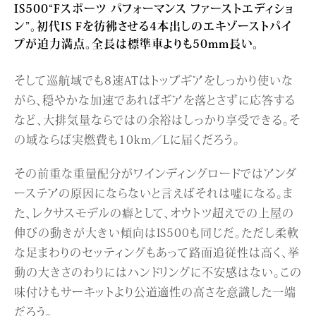
IS500“Fスポーツ パフォーマンス ファーストエディショ
ン”。初代IS Fを彷彿させる4本出しのエキゾーストパイ
プが迫力満点。全長は標準車よりも50mm長い。
そして巡航域でも8速ATはトップギアをしっかり使いな
がら、穏やかな加速であればギアを落とさずに応答する
など、大排気量ならではの余裕はしっかり享受できる。そ
の域ならば実燃費も10km／Lに届くだろう。
その前重な重量配分がワインディングロードではアンダ
ーステアの原因にならないと言えばそれは嘘になる。ま
た、レクサスモデルの癖として、オウトツ超えでの上屋の
伸びの動きが大きい傾向はIS500も同じだ。ただし柔軟
な足まわりのセッティングもあって路面追従性は高く、挙
動の大きさのわりにはハンドリングに不安感はない。この
味付けもサーキットより公道適性の高さを意識した一端
だろう。