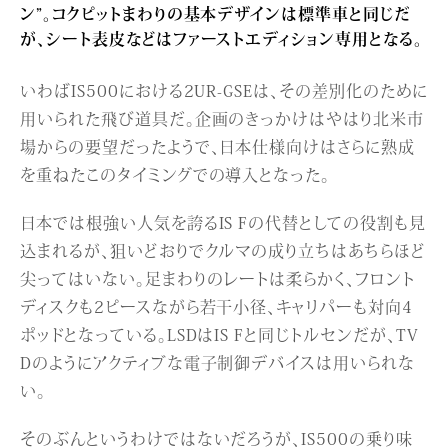
ン”。コクピットまわりの基本デザインは標準車と同じだ
が、シート表皮などはファーストエディション専用となる。
いわばIS500における2UR-GSEは、その差別化のために
用いられた飛び道具だ。企画のきっかけはやはり北米市
場からの要望だったようで、日本仕様向けはさらに熟成
を重ねたこのタイミングでの導入となった。
日本では根強い人気を誇るIS Fの代替としての役割も見
込まれるが、狙いどおりでクルマの成り立ちはあちらほど
尖ってはいない。足まわりのレートは柔らかく、フロント
ディスクも2ピースながら若干小径、キャリパーも対向4
ポッドとなっている。LSDはIS Fと同じトルセンだが、TV
Dのようにアクティブな電子制御デバイスは用いられな
い。
そのぶんというわけではないだろうが、IS500の乗り味