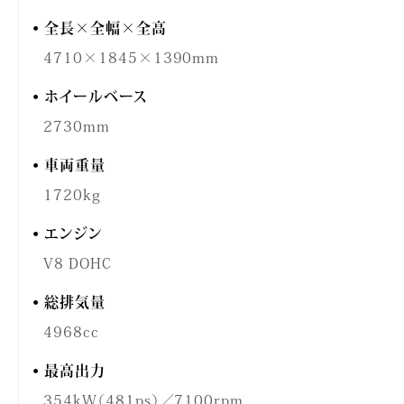
全長×全幅×全高
4710×1845×1390mm
ホイールベース
2730mm
車両重量
1720kg
エンジン
V8 DOHC
総排気量
4968cc
最高出力
354kW（481ps）／7100rpm