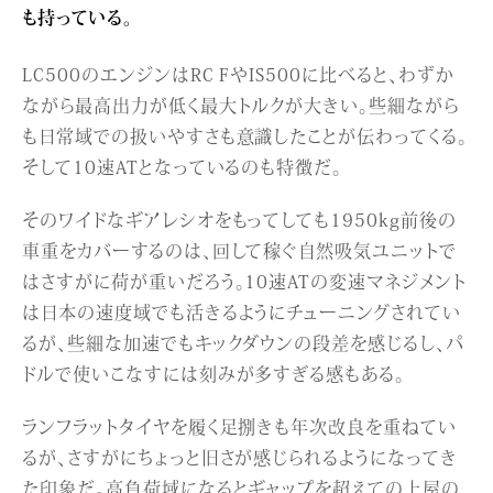
も持っている。
LC500のエンジンはRC FやIS500に比べると、わずか
ながら最高出力が低く最大トルクが大きい。些細ながら
も日常域での扱いやすさも意識したことが伝わってくる。
そして10速ATとなっているのも特徴だ。
そのワイドなギアレシオをもってしても1950kg前後の
車重をカバーするのは、回して稼ぐ自然吸気ユニットで
はさすがに荷が重いだろう。10速ATの変速マネジメント
は日本の速度域でも活きるようにチューニングされてい
るが、些細な加速でもキックダウンの段差を感じるし、パ
ドルで使いこなすには刻みが多すぎる感もある。
ランフラットタイヤを履く足捌きも年次改良を重ねてい
るが、さすがにちょっと旧さが感じられるようになってき
た印象だ。高負荷域になるとギャップを超えての上屋の