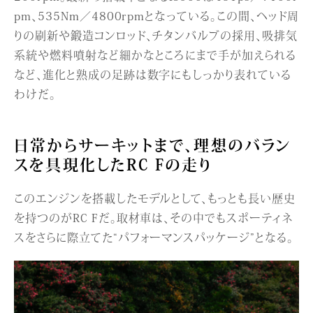
pm、535Nm／4800rpmとなっている。この間、ヘッド周
りの刷新や鍛造コンロッド、チタンバルブの採用、吸排気
系統や燃料噴射など細かなところにまで手が加えられる
など、進化と熟成の足跡は数字にもしっかり表れている
わけだ。
日常からサーキットまで、理想のバラン
スを具現化したRC Fの走り
このエンジンを搭載したモデルとして、もっとも長い歴史
を持つのがRC Fだ。取材車は、その中でもスポーティネ
スをさらに際立てた“パフォーマンスパッケージ”となる。