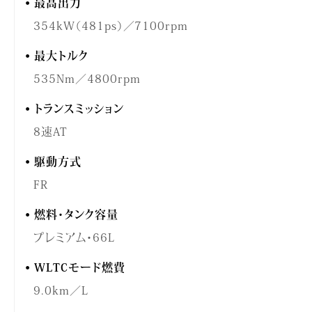
最高出力
354kW（481ps）／7100rpm
最大トルク
535Nm／4800rpm
トランスミッション
8速AT
駆動方式
FR
燃料・タンク容量
プレミアム・66L
WLTCモード燃費
9.0km／L