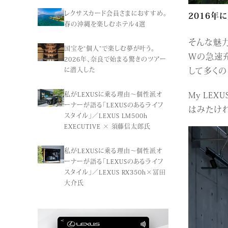
2016年
レクサスカード会員さまにおすすめ。
春の沖縄を楽しむホテル4選
そんな魅力
国宝を“個人”で楽しむ夢が叶う。
Wの急速充
2026年、奈良で始まる驚きのツアー
して多くの
に潜入した
My LE
私がLEXUSに乗る理由〜個性派オ
ーナーが語る「LEXUSのあるライフ
はみたけれ
スタイル」／LEXUS LM500h
EXECUTIVE × 須藤信太郎氏
私がLEXUSに乗る理由〜個性派オ
ーナーが語る「LEXUSのあるライフ
スタイル」／LEXUS RX350h×冨田
大介氏