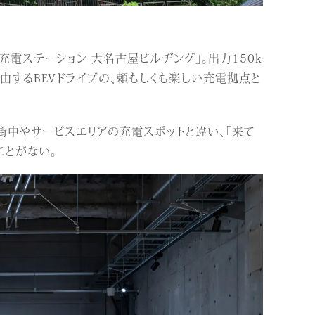
電ステーション 大名古屋ビルヂング」。出力150k
するBEVドライブの、頼もしくも楽しい充電拠点と
。街中やサービスエリアの充電スポットと違い、「来て
ことがない。