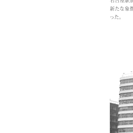
新たな象徴
った。