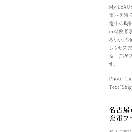
My LE
電器を待
電中の時間も
m対象者
ろうか。
レクサス充
※一部ゲ
す。
Photo：Ta
Text：Shi
名古屋
充電プ
名古屋駅