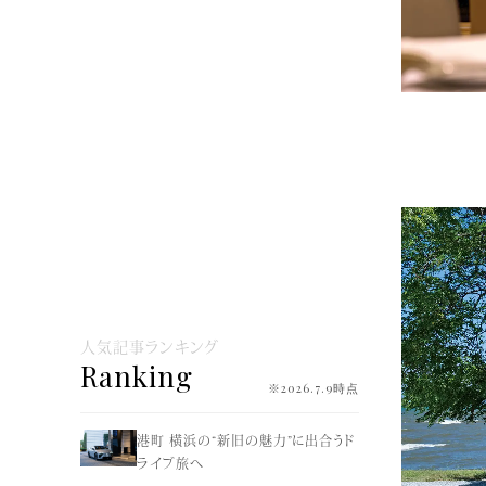
人気記事ランキング
Ranking
※2026.7.9時点
港町 横浜の“新旧の魅力”に出合うド
ライブ旅へ