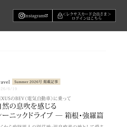
＜レクサスカード会員さま＞
Instagram
ログインはこちら
ravel
Summer 2026号 掲載記事
026/6/19
EXUSのBEV（電気自動車）に乗って
自然の息吹を感じる
シーニックドライブ ─ 箱根･強羅篇
くから政財界人の別荘地･温泉療養の地として愛さ