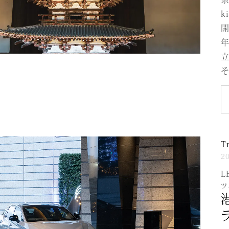
k
開
そ
T
2
L
ッ