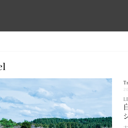
el
T
2
L
古