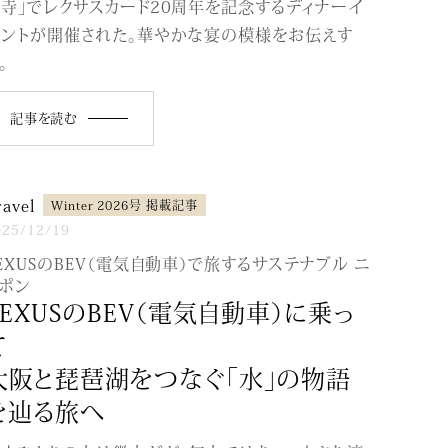
寺」でレクサスカード20周年を記念するディナーイ
ベントが開催された。華やかな宴の模様をお伝えす
。
記事を読む
ravel
Winter 2026号 掲載記事
025/12/19
EXUSのBEV（電気自動車）で旅するサステナブル ニ
ポン
LEXUSのBEV（電気⾃動⾞）に乗っ
て
大阪と琵琶湖をつなぐ「水」の物語
を辿る旅へ