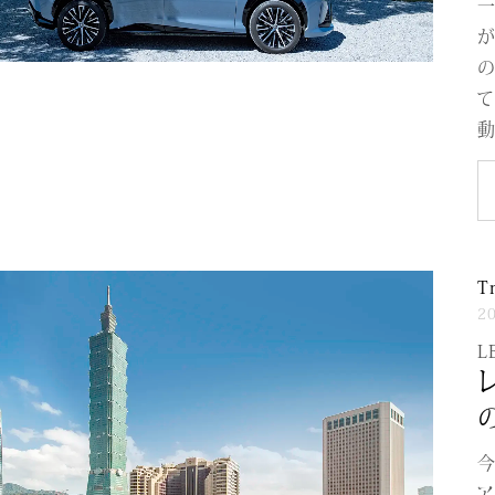
一
が
の
て
動
T
2
L
今
ア