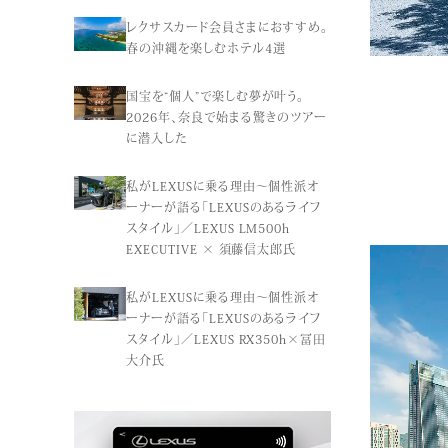
レクサスカード会員さまにおすすめ。
春の沖縄を楽しむホテル4選
国宝を“個人”で楽しむ夢が叶う。
2026年、奈良で始まる驚きのツアー
に潜入した
私がLEXUSに乗る理由〜個性派オ
ーナーが語る「LEXUSのあるライフ
スタイル」／LEXUS LM500h
EXECUTIVE × 須藤信太郎氏
私がLEXUSに乗る理由〜個性派オ
ーナーが語る「LEXUSのあるライフ
スタイル」／LEXUS RX350h×冨田
大介氏