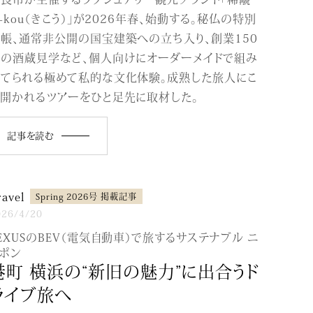
i-kou（きこう）」が2026年春、始動する。秘仏の特別
帳、通常非公開の国宝建築への立ち入り、創業150
年の酒蔵見学など、個人向けにオーダーメイドで組み
立てられる極めて私的な文化体験。成熟した旅人にこ
開かれるツアーをひと足先に取材した。
記事を読む
ravel
Spring 2026号 掲載記事
026/4/20
EXUSのBEV（電気自動車）で旅するサステナブル ニ
ポン
港町 横浜の“新旧の魅力”に出合うド
ライブ旅へ