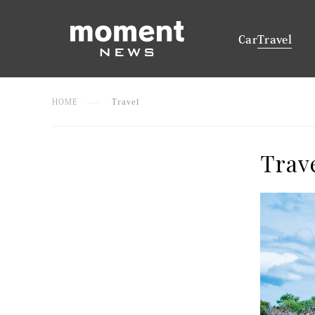
Car
Travel
HOME
Travel
Trav