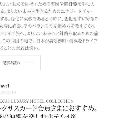
よりよい未来を目指すための海図や羅針盤を手に入
る。よりよい未来を生きるためのエナジーをチャー
する。変化に柔軟であると同時に、変化せずに守るこ
も時に必要。そのバランスの見極め方を教えてくれ
ドライブ旅へ。よりよい未来へと針路を取るための旅
、この開国の地で。 日本が誇る港町・横浜をドライブ
ることの意義は深い。
記事を読む
ravel
026/2/10
EXUS LUXURY HOTEL COLLECTION
レクサスカード会員さまにおすすめ。
春の沖縄を楽しむホテル4選