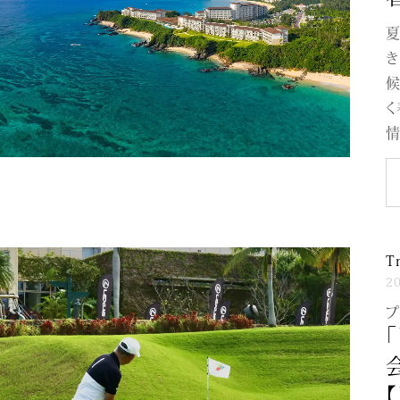
夏
き
候
く
情
T
2
プ