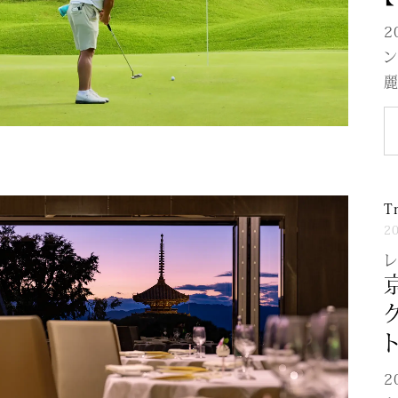
2
ン
麗
T
2
レ
ト
2