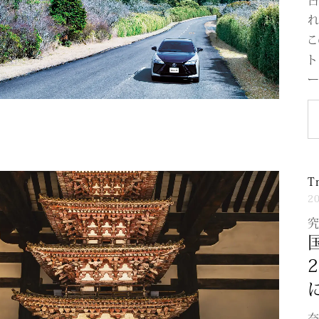
れ
こ
ト
ー
T
2
奈