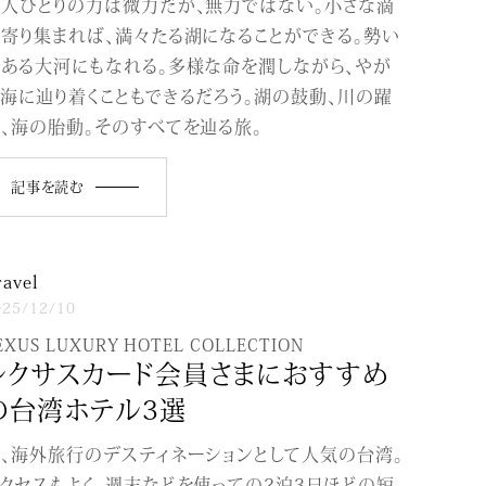
人ひとりの力は微力だが、無力ではない。小さな滴
寄り集まれば、満々たる湖になることができる。勢い
ある大河にもなれる。多様な命を潤しながら、やが
海に辿り着くこともできるだろう。湖の鼓動、川の躍
、海の胎動。そのすべてを辿る旅。
記事を読む
ravel
025/12/10
EXUS LUXURY HOTEL COLLECTION
レクサスカード会員さまにおすすめ
の台湾ホテル3選
、海外旅行のデスティネーションとして人気の台湾。
クセスもよく、週末などを使っての2泊3日ほどの短