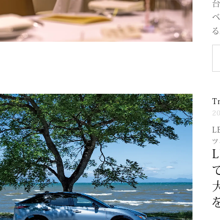
台
る
T
2
L
ッ