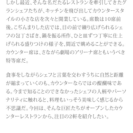
しかし最近、そんな名だたるレストランを牽引してきたグ
ランシェフたちが、キッチンを飛び出してカウンタースタ
イルの小さな店を次々と開業している。席数は10席前
後。こぢんまりした店では、目の前で繰り広げられるシェ
フの包丁さばき、鍋を振る所作、ひと皿ずつ丁寧に仕上
げられる盛りつけの様子を、間近で眺めることができる。
カウンター席は、さながら劇場のアリーナ席ともいうべき
特等席だ。
食事をしながらシェフと言葉を交わすうちに自然と距離
が縮まっていくのも、カウンターならではの醍醐味であ
る。今まで知ることのできなかったシェフの人柄やパーソ
ナリティに触れると、料理もいっそう美味しく感じるから
不思議だ。今回は、そんな巨匠たちがオープンしたカウ
ンターレストランから、注目の2軒を紹介したい。