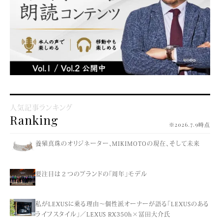
人気記事ランキング
Ranking
※2026.7.9時点
養殖真珠のオリジネーター、MIKIMOTOの現在、そして未来
要注目は２つのブランドの「周年」モデル
私がLEXUSに乗る理由〜個性派オーナーが語る「LEXUSのある
ライフスタイル」／LEXUS RX350h×冨田大介氏