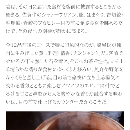
宴は、その日に届いた食材を客前に披露するところから
始まる。佐賀牛のシャトーブリアン、鮑、はまぐり、吉切鮫・
毛鹿鮫・青鮫のフカヒレ—目の前に並ぶ食材を眺めるだ
けで、その夜への期待が静かに高まる。
全12品前後のコースで特に印象的なのが、脇屋氏が独
自に生み出した蒸し料理「清香（チンシャン）」だ。客前で
せいろの下に熱した石を置き、そこへお茶を注ぐ。立ち上
る清らかな香りが食材にゆっくりと移ろい、魚介や野菜を
ふっくらと蒸し上げる。目の前で豪快に立ち上る湯気に
交わる香気とともに楽しむアツアツのエビ。口の中でと
ろける甘さと鼻腔から入る爽やかな香りが融合する味わ
いは、目の前で仕上げるカウンターだからこそだ。