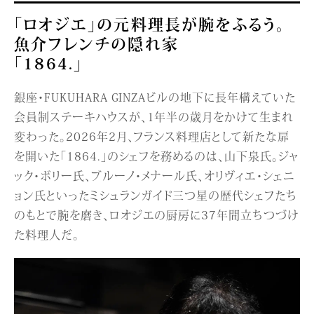
「ロオジエ」の元料理長が腕をふるう。
魚介フレンチの隠れ家
「1864.」
銀座・FUKUHARA GINZAビルの地下に長年構えていた
会員制ステーキハウスが、1年半の歳月をかけて生まれ
変わった。2026年2月、フランス料理店として新たな扉
を開いた「1864.」のシェフを務めるのは、山下泉氏。ジャ
ック・ボリー氏、ブルーノ・メナール氏、オリヴィエ・シェニ
ョン氏といったミシュランガイド三つ星の歴代シェフたち
のもとで腕を磨き、ロオジエの厨房に37年間立ちつづけ
た料理人だ。