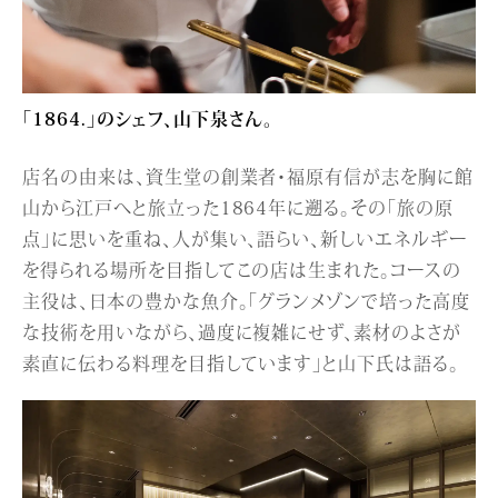
「1864.」のシェフ、山下泉さん。
店名の由来は、資生堂の創業者・福原有信が志を胸に館
山から江戸へと旅立った1864年に遡る。その「旅の原
点」に思いを重ね、人が集い、語らい、新しいエネルギー
を得られる場所を目指してこの店は生まれた。コースの
主役は、日本の豊かな魚介。「グランメゾンで培った高度
な技術を用いながら、過度に複雑にせず、素材のよさが
素直に伝わる料理を目指しています」と山下氏は語る。