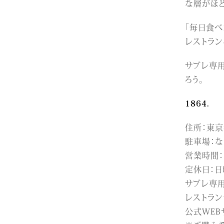
な層がほ
「毎日食
レストラ
サブレ専
ろう。
1864.
住所：東京都
駐車場：な
営業時間：
定休日：日
サブレ専用
レストラン予
公式WEB