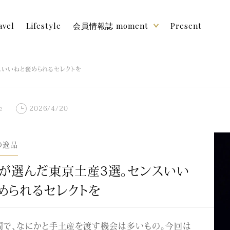
avel
Lifestyle
会員情報誌 moment
Present
スいいねと褒められるセレクトを
e
2026/4/20
の逸品
が選んだ東京土産3選。センスいい
められるセレクトを
問で、なにかと手土産を渡す機会は多いもの。今回は