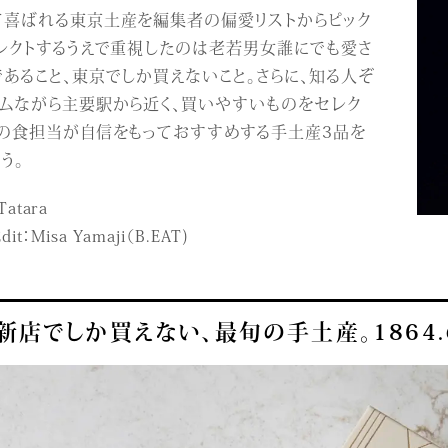
て喜ばれる東京土産を編集者の偏愛リストからピック
レクトするうえで重視したのは老若男女誰にでも愛さ
あること、東京でしか買えないこと。さらに、知る人ぞ
テムながら主要駅から近く、買いやすいものをセレク
部の食担当が自信をもっておすすめする手土産3品を
う。
Tatara
Edit：Misa Yamaji（B.EAT)
新店でしか買えない、最旬の手土産。1864.の