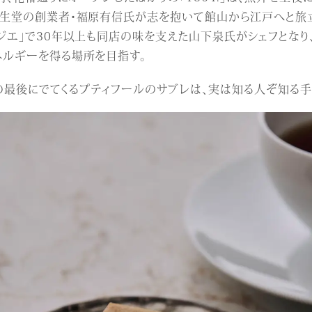
生堂の創業者・福原有信氏が志を抱いて館山から江戸へと旅立
ジエ」で30年以上も同店の味を支えた山下泉氏がシェフとなり
ネルギーを得る場所を目指す。
.」の最後にでてくるプティフールのサブレは、実は知る人ぞ知る