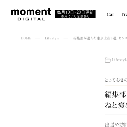
毎月10日・20日更新
Car
Tr
※月により変更あり
HOME
Lifestyle
編集部が選んだ東京土産3選。セン
Lifestyl
とっておき
編集部
ねと褒
出張や訪