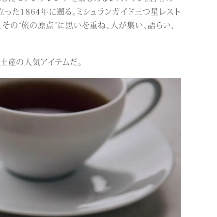
った1864年に遡る。ミシュランガイド三つ星レスト
、その“旅の原点”に思いを重ね、人が集い、語らい、
手土産の人気アイテムだ。