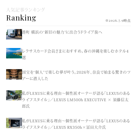
人気記事ランキング
Ranking
※2026.7.9時点
港町 横浜の“新旧の魅力”に出合うドライブ旅へ
レクサスカード会員さまにおすすめ。春の沖縄を楽しむホテル4
選
国宝を“個人”で楽しむ夢が叶う。2026年、奈良で始まる驚きのツ
アーに潜入した
私がLEXUSに乗る理由〜個性派オーナーが語る「LEXUSのある
ライフスタイル」／LEXUS LM500h EXECUTIVE × 須藤信太
郎氏
私がLEXUSに乗る理由〜個性派オーナーが語る「LEXUSのある
ライフスタイル」／LEXUS RX350h×冨田大介氏