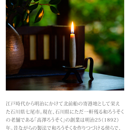
江戸時代から明治にかけて北前船の寄港地として栄え
た石川県七尾市。現在、石川県にただ一軒残る和ろうそく
の老舗である「高澤ろうそく」の創業は明治25（1892）
年。昔ながらの製法で和ろうそくを作りつづける傍らで、