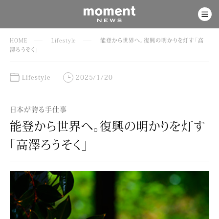
HOME
Lifestyle
能登から世界へ。復興の明かりを灯す「高
澤ろうそく」
Lifestyle
2025/1/20
日本が誇る手仕事
能登から世界へ。復興の明かりを灯す
「高澤ろうそく」