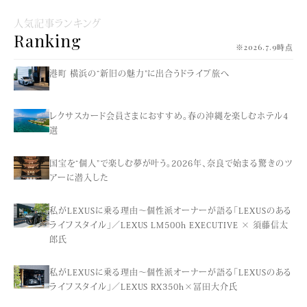
人気記事ランキング
Ranking
※2026.7.9時点
港町 横浜の“新旧の魅力”に出合うドライブ旅へ
レクサスカード会員さまにおすすめ。春の沖縄を楽しむホテル4
選
国宝を“個人”で楽しむ夢が叶う。2026年、奈良で始まる驚きのツ
アーに潜入した
私がLEXUSに乗る理由〜個性派オーナーが語る「LEXUSのある
ライフスタイル」／LEXUS LM500h EXECUTIVE × 須藤信太
郎氏
私がLEXUSに乗る理由〜個性派オーナーが語る「LEXUSのある
ライフスタイル」／LEXUS RX350h×冨田大介氏