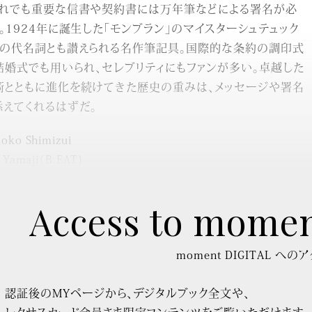
それでも重要な信書や契約書には万年筆などによる署名が必
。1924年に誕生した「モンブラン」のマイスターシュテュック
筆の代名詞とも讃えられる名作筆記具。国際的な条約の調印式
婚式でも用いられ、セレブリティにもファンが多い。卓越した
術とともに進化を続けてきた歴史の重みは、メッセージや署名
えてくれるはずだ。
oko Shimizui
 Yamaji（B.EAT)
Access to mome
moment DIGITAL への
認証後のMYページから、デジタルブック全文や、
レクサスカード会員さま限定コンテンツをご覧いただけます。