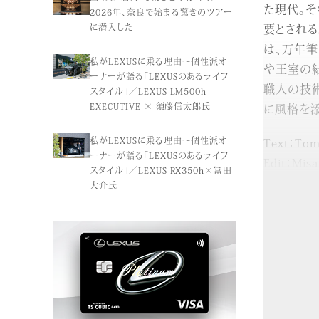
た現代。
2026年、奈良で始まる驚きのツアー
要とされる
に潜入した
は、万年
私がLEXUSに乗る理由〜個性派オ
や王室の結
ーナーが語る「LEXUSのあるライフ
職人の技
スタイル」／LEXUS LM500h
EXECUTIVE × 須藤信太郎氏
に風格を添
私がLEXUSに乗る理由〜個性派オ
Text：Tom
ーナーが語る「LEXUSのあるライフ
Edit：Misa
スタイル」／LEXUS RX350h×冨田
大介氏