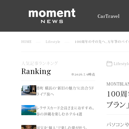
Car
Travel
HOME
Lifestyle
100周年のその先へ、万年筆のパイ
人気記事ランキング
Lifestyl
Ranking
※2026.7.9時点
MONTBLA
港町 横浜の“新旧の魅力”に出合うド
100
ライブ旅へ
ブラン
レクサスカード会員さまにおすすめ。
春の沖縄を楽しむホテル4選
パソコン
国宝を“個人”で楽しむ夢が叶う。