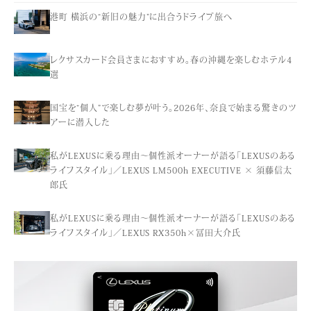
港町 横浜の“新旧の魅力”に出合うドライブ旅へ
レクサスカード会員さまにおすすめ。春の沖縄を楽しむホテル4
選
国宝を“個人”で楽しむ夢が叶う。2026年、奈良で始まる驚きのツ
アーに潜入した
私がLEXUSに乗る理由〜個性派オーナーが語る「LEXUSのある
ライフスタイル」／LEXUS LM500h EXECUTIVE × 須藤信太
郎氏
私がLEXUSに乗る理由〜個性派オーナーが語る「LEXUSのある
ライフスタイル」／LEXUS RX350h×冨田大介氏