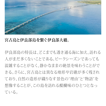
宮古島と伊良部島を繋ぐ伊良部大橋。
伊良部島の特長は、どこまでも透き通る海に加え、訪れる
人がまだ多くないことである。ピークシーズンであっても
混雑することがなく、静かなままの絶景を味わうことがで
きる。さらに、宮古島とは異なる地形や岩礁が多く残され
ており、自然の造形が織りなす景色の“理由”と“物語”を
想像することが、この島を訪れる醍醐味のひとつとなっ
ている。