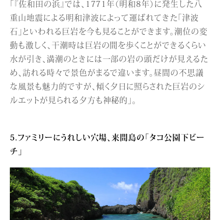
「『佐和田の浜』では、1771年（明和8年）に発生した八
重山地震による明和津波によって運ばれてきた「津波
石」といわれる巨岩を今も見ることができます。潮位の変
動も激しく、干潮時は巨岩の間を歩くことができるくらい
水が引き、満潮のときには一部の岩の頭だけが見えるた
め、訪れる時々で景色がまるで違います。昼間の不思議
な風景も魅力的ですが、傾く夕日に照らされた巨岩のシ
ルエットが見られる夕方も神秘的」。
5.ファミリーにうれしい穴場、来間島の「タコ公園下ビー
チ」