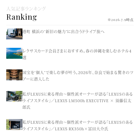
人気記事ランキング
Ranking
※2026.7.9時点
港町 横浜の“新旧の魅力”に出合うドライブ旅へ
レクサスカード会員さまにおすすめ。春の沖縄を楽しむホテル4
選
国宝を“個人”で楽しむ夢が叶う。2026年、奈良で始まる驚きのツ
アーに潜入した
私がLEXUSに乗る理由〜個性派オーナーが語る「LEXUSのある
ライフスタイル」／LEXUS LM500h EXECUTIVE × 須藤信太
郎氏
私がLEXUSに乗る理由〜個性派オーナーが語る「LEXUSのある
ライフスタイル」／LEXUS RX350h×冨田大介氏