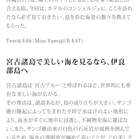
合える宿。今回は、ホテルのコンシェルジュに、ここを訪れ
たなら必ず見ておきたい、息を呑む海景の数々を教えて
もらった。
Text＆Edit：Misa Yamaji（B.EAT）
宮古諸島で美しい海を見るなら、伊良
部島へ
宮古諸島は“宮古ブルー”と呼ばれるほど、世界的にも希
有な美しい海が広がる。
その理由は、諸説あるが、島の成り立ちが大きい。サンゴ
礁の隆起によって生まれた平坦で水はけのよい地形に
より、雨水がすぐに地中に浸透し、不純物を海に運ばな
い。また、サンゴ礁由来の白色の石灰岩が周囲を囲んで
いるため、海水の透明度が極めて高いことが、この美しさ